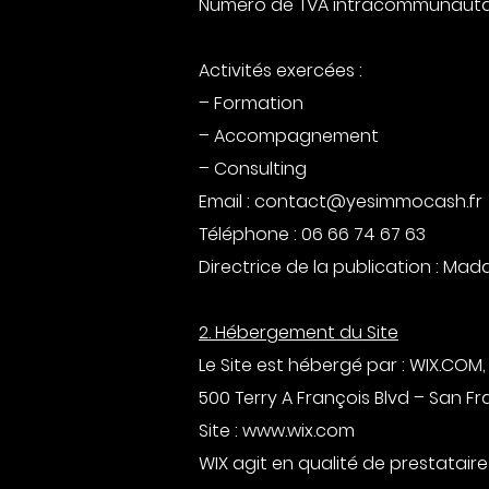
Numéro de TVA intracommunauta
Activités exercées :
– Formation
– Accompagnement
– Consulting
Email : contact@yesimmocash.fr
Téléphone : 06 66 74 67 63
Directrice de la publication : Mad
2. Hébergement du Site
Le Site est hébergé par : WIX.COM, 
500 Terry A François Blvd – San F
Site : www.wix.com
WIX agit en qualité de prestatair