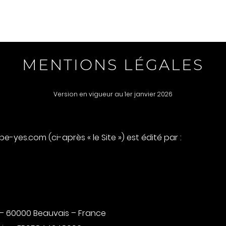
ACCUEIL
FORMATIONS
CONSULTING ML
MENTIONS LÉGALES
Version en vigueur au 1er janvier 2026
e-yes.com (ci-après « le Site ») est édité par :
t – 60000 Beauvais – France